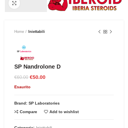
Click to enlarge
Home
Iniettabili
SP Nandrolone D
Il
Il
€
50.00
€
60.00
prezzo
prezzo
Esaurito
originale
attuale
era:
è:
€60.00.
€50.00.
Brand: SP Laboratories
Compare
Add to wishlist
Categoria:
Iniettabili