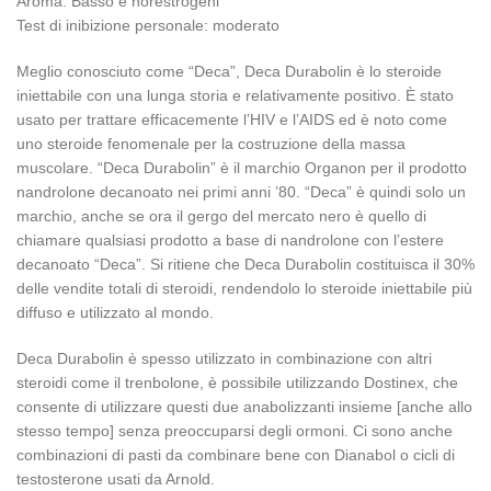
Aroma: Basso e norestrogeni
Test di inibizione personale: moderato
Meglio conosciuto come “Deca”, Deca Durabolin è lo steroide
iniettabile con una lunga storia e relativamente positivo. È stato
usato per trattare efficacemente l’HIV e l’AIDS ed è noto come
uno steroide fenomenale per la costruzione della massa
muscolare. “Deca Durabolin” è il marchio Organon per il prodotto
nandrolone decanoato nei primi anni ’80. “Deca” è quindi solo un
marchio, anche se ora il gergo del mercato nero è quello di
chiamare qualsiasi prodotto a base di nandrolone con l’estere
decanoato “Deca”. Si ritiene che Deca Durabolin costituisca il 30%
delle vendite totali di steroidi, rendendolo lo steroide iniettabile più
diffuso e utilizzato al mondo.
Deca Durabolin è spesso utilizzato in combinazione con altri
steroidi come il trenbolone, è possibile utilizzando Dostinex, che
consente di utilizzare questi due anabolizzanti insieme [anche allo
stesso tempo] senza preoccuparsi degli ormoni. Ci sono anche
combinazioni di pasti da combinare bene con Dianabol o cicli di
testosterone usati da Arnold.