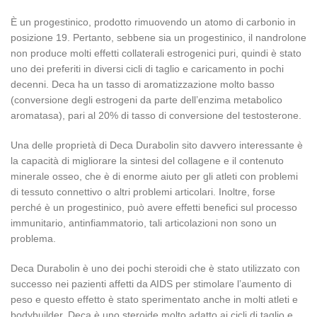
È un progestinico, prodotto rimuovendo un atomo di carbonio in
posizione 19. Pertanto, sebbene sia un progestinico, il nandrolone
non produce molti effetti collaterali estrogenici puri, quindi è stato
uno dei preferiti in diversi cicli di taglio e caricamento in pochi
decenni. Deca ha un tasso di aromatizzazione molto basso
(conversione degli estrogeni da parte dell’enzima metabolico
aromatasa), pari al 20% di tasso di conversione del testosterone.
Una delle proprietà di Deca Durabolin sito davvero interessante è
la capacità di migliorare la sintesi del collagene e il contenuto
minerale osseo, che è di enorme aiuto per gli atleti con problemi
di tessuto connettivo o altri problemi articolari. Inoltre, forse
perché è un progestinico, può avere effetti benefici sul processo
immunitario, antinfiammatorio, tali articolazioni non sono un
problema.
Deca Durabolin è uno dei pochi steroidi che è stato utilizzato con
successo nei pazienti affetti da AIDS per stimolare l’aumento di
peso e questo effetto è stato sperimentato anche in molti atleti e
bodybuilder. Deca è uno steroide molto adatto ai cicli di taglio e