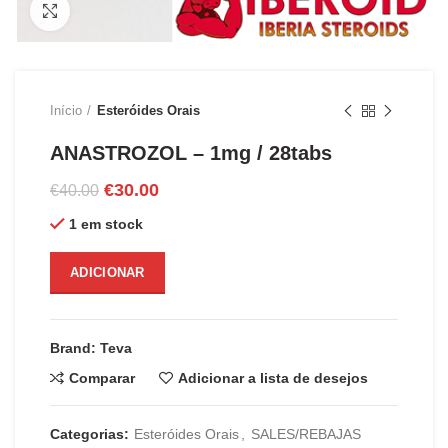
Clique para ampliar
Início
Esteróides Orais
ANASTROZOL – 1mg / 28tabs
O
O
€
30.00
€
40.00
preço
preço
1 em stock
original
atual
era:
é:
€40.00.
€30.00.
ADICIONAR
Brand: Teva
Comparar
Adicionar a lista de desejos
Categorias:
Esteróides Orais
,
SALES/REBAJAS