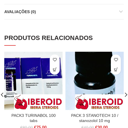
AVALIAÇÕES (0)
PRODUTOS RELACIONADOS
PACK3 TURINABOL 100
PACK 3 STANOTECH 10 /
tabs
stanozolol 10 mg
O
O
O
O
€
75.00
€
30.00
€
80.00
€
40.00