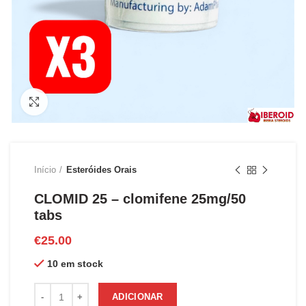
Clique para ampliar
Início
Esteróides Orais
CLOMID 25 – clomifene 25mg/50
tabs
€
25.00
10 em stock
Quantidade de CLOMID 25 - clomifene 25mg/50 tabs
ADICIONAR