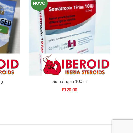
NOVO
mg
Somatropin 100 ui
OX
€
120.00
ço
l
.00.