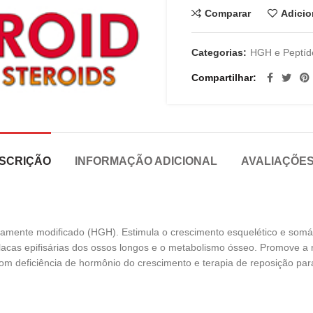
Comparar
Adicio
Categorias:
HGH e Peptíd
Compartilhar
SCRIÇÃO
INFORMAÇÃO ADICIONAL
AVALIAÇÕES 
mente modificado (HGH). Estimula o crescimento esquelético e somát
placas epifisárias dos ossos longos e o metabolismo ósseo. Promove 
com deficiência de hormônio do crescimento e terapia de reposição pa