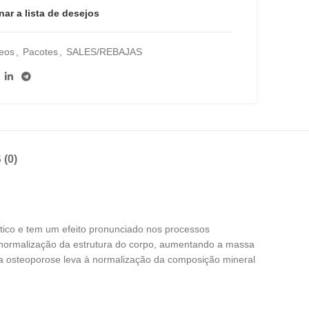
nar a lista de desejos
eos
,
Pacotes
,
SALES/REBAJAS
(0)
ico e tem um efeito pronunciado nos processos
a normalização da estrutura do corpo, aumentando a massa
ra osteoporose leva à normalização da composição mineral