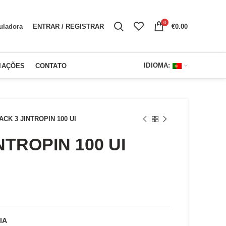
0
ENTRAR / REGISTRAR
€
0.00
uladora
IDIOMA:
IAÇÕES
CONTATO
ACK 3 JINTROPIN 100 UI
NTROPIN 100 UI
reço
ual
IA
275.00.