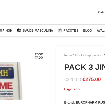
Calc
HGH
SAÚDE MASCULINA
PACOTES
BLOG
AVAL
ESGO
Início
HGH e Peptídeos
P
TADO
PACK 3 JI
O
O
€
275.00
€
320.00
preço
p
Esgotado
original
at
era:
é:
Brand: EUROPHARM RUS
€320.00.
€