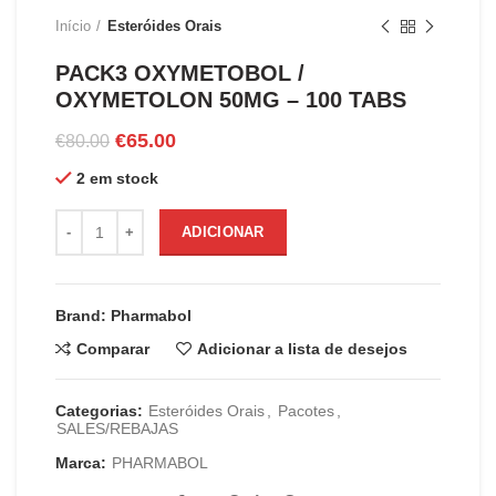
Início
Esteróides Orais
PACK3 OXYMETOBOL /
OXYMETOLON 50MG – 100 TABS
O
O
€
65.00
€
80.00
preço
preço
2 em stock
original
atual
era:
é:
Quantidade de PACK3 OXYMETOBOL / OXYMETOLON 50MG 
€80.00.
€65.00.
ADICIONAR
Brand: Pharmabol
Comparar
Adicionar a lista de desejos
Categorias:
Esteróides Orais
,
Pacotes
,
SALES/REBAJAS
Marca:
PHARMABOL