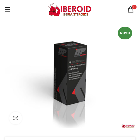
0
NOVO
Clique para ampliar