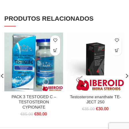
PRODUTOS RELACIONADOS
PACK 3 TESTOGED C –
Testosterone enanthate TE-
TESTOSTERON
JECT 250
CYPIONATE
O
O
€
30.00
€
35.00
O
O
€
80.00
preço
preço
€
85.00
preço
preço
original
atual
original
atual
era:
é: