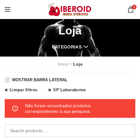
0
Loja
CATEGORIAS
Início
Loja
MOSTRAR BARRA LATERAL
Limpar filtros
SP Laboratories
Não foram encontrados produtos
correspondentes à sua pesquisa.