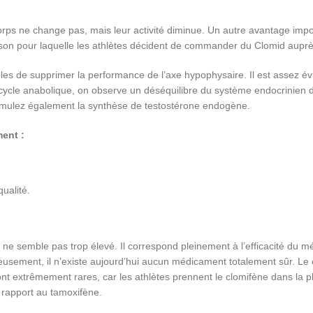
ps ne change pas, mais leur activité diminue. Un autre avantage impo
on pour laquelle les athlètes décident de commander du Clomid auprè
ables de supprimer la performance de l’axe hypophysaire. Il est assez é
ycle anabolique, on observe un déséquilibre du système endocrinien da
timulez également la synthèse de testostérone endogène.
ent :
ualité.
F ne semble pas trop élevé. Il correspond pleinement à l’efficacité d
ment, il n’existe aujourd’hui aucun médicament totalement sûr. Le citra
sont extrêmement rares, car les athlètes prennent le clomifène dans l
ar rapport au tamoxifène.