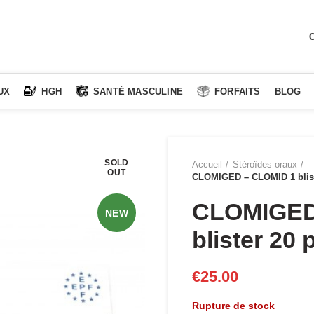
C
UX
HGH
SANTÉ MASCULINE
FORFAITS
BLOG
SOLD
Accueil
Stéroïdes oraux
OUT
CLOMIGED – CLOMID 1 blist
CLOMIGED
NEW
blister 20 
€
25.00
Rupture de stock