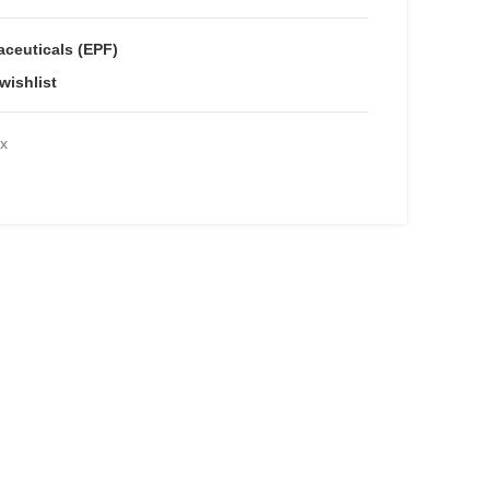
ceuticals (EPF)
wishlist
ux