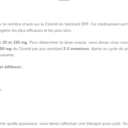
 le nombre d’avis sur le Clomid du fabricant EPF. Ce médicament est trè
rogène les plus efficaces et les plus sûrs.
re
25 et 150 mg
. Pour déterminer la dose exacte, vous devez vous conce
50 mg
de Clomid par jour pendant
2-3 semaines
. Après un cycle de
suivants.
t différent :
r.
te quelle puissance, vous devez effectuer une thérapie post-cycle. Grâ