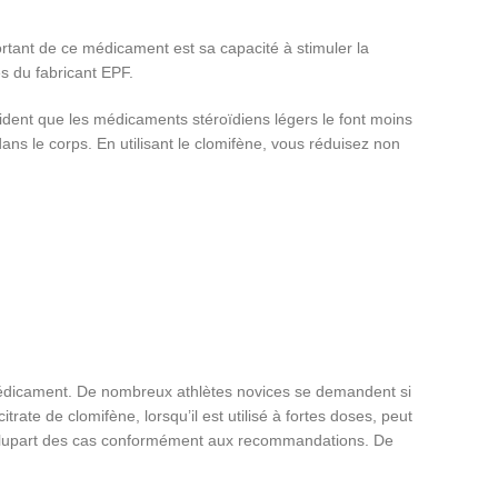
rtant de ce médicament est sa capacité à stimuler la
s du fabricant EPF.
vident que les médicaments stéroïdiens légers le font moins
ns le corps. En utilisant le clomifène, vous réduisez non
u médicament. De nombreux athlètes novices se demandent si
te de clomifène, lorsqu’il est utilisé à fortes doses, peut
a plupart des cas conformément aux recommandations. De