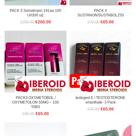
PACK 3 Somatropin 191aa 100
PACK 3
UI/300 ui[:
SUSTANON/SUSTABOL250
Le
Le
Le
Le
€
200.00
€
65.00
€
250.00
€
70.00
prix
prix
prix
prix
initial
actuel
initial
actuel
était :
est :
était :
est :
€250.00.
€200.00.
€70.00.
€65.00.
PACK3 OXYMETOBOL /
testoged E / TESTOSTERONE
OXYMETOLON 50MG – 100
enanthate- 3 Pack
TABS
Le
Le
€
65.00
€
75.00
Le
Le
€
65.00
€
80.00
prix
prix
prix
prix
initial
actuel
initial
actuel
était :
est :
était :
est :
€75.00.
€65.00.
€80.00.
€65.00.