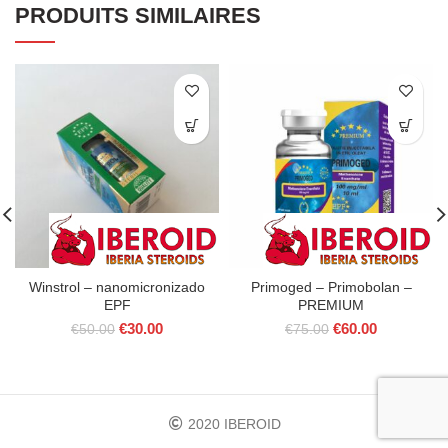
PRODUITS SIMILAIRES
Winstrol – nanomicronizado
Primoged – Primobolan –
EPF
PREMIUM
Le
Le
Le
Le
€
30.00
€
60.00
€
50.00
€
75.00
prix
prix
prix
prix
initial
actuel
initial
actuel
était :
est :
était :
est :
€50.00.
€30.00.
€75.00.
€60.00.
2020 IBEROID