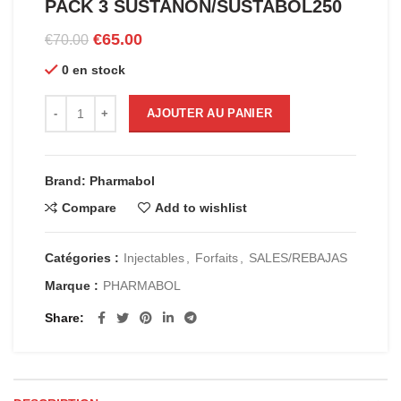
PACK 3 SUSTANON/SUSTABOL250
Le
Le
€
65.00
€
70.00
prix
prix
0 en stock
initial
actuel
était :
est :
quantité de PACK 3 SUSTANON/SUSTABOL250
€70.00.
€65.00.
AJOUTER AU PANIER
Brand: Pharmabol
Compare
Add to wishlist
Catégories :
Injectables
,
Forfaits
,
SALES/REBAJAS
Marque :
PHARMABOL
Share