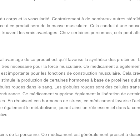
du corps et la vascularité. Contrairement à de nombreux autres stéroï
ce à ce produit sera de la masse musculaire. Cela conduit à une nouvel
e trouvent les vrais avantages. Chez certaines personnes, cela peut aff
l avantage de ce produit est qu’il favorise la synthèse des protéines. L
st très nécessaire pour la force musculaire. Ce médicament a également d
té est importante pour les fonctions de construction musculaire. Cela 
 stimule la production de certaines hormones à base de protéines qui so
obules rouges dans le sang. Les globules rouges sont des cellules tran
re endurance. Ce médicament supprime également la libération de cert
es. En réduisant ces hormones de stress, ce médicament favorise l’acti
 également le métabolisme, jouant ainsi un rôle essentiel dans la comb
tive.
soins de la personne. Ce médicament est généralement prescrit à doses 