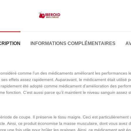
RIPTION
INFORMATIONS COMPLÉMENTAIRES
AV
t considéré comme l’un des médicaments améliorant les performances les
es effets assez rapidement. Auparavant, le médicament était utilisé p
 a rapidement été adopté comme médicament d’amélioration des performa
e fonction. C’est aussi parce qu’il maintient le niveau sanguin assez 
ériode de coupe. Il préserve le tissu maigre. Ceci est particulièrement
muscle. Ainsi, ce produit économise la masse musculaire, dont vous av
ore une fois utile pour brûler les graisses. Ainsi, ce médicament agi