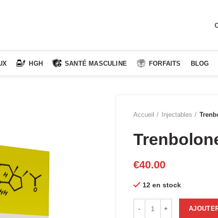
C
UX
HGH
SANTÉ MASCULINE
FORFAITS
BLOG
Accueil
Injectables
Trenb
Trenbolon
€
40.00
12 en stock
quantité de Trenbolone Ace
AJOUTER