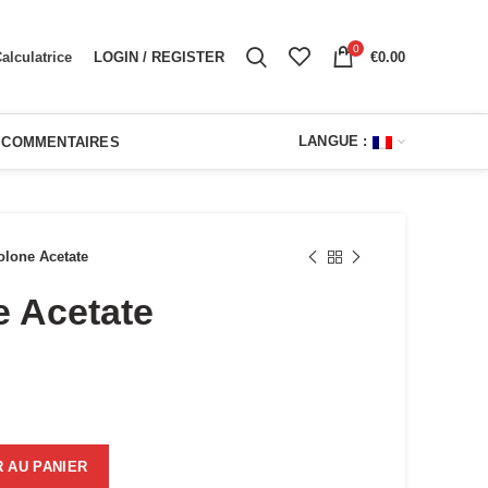
0
LOGIN / REGISTER
€
0.00
alculatrice
LANGUE :
COMMENTAIRES
olone Acetate
e Acetate
tate
 AU PANIER