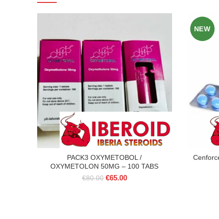
NEW
PACK3 OXYMETOBOL /
Cenforce
OXYMETOLON 50MG – 100 TABS
Le
Le
€
65.00
€
80.00
prix
prix
initial
actuel
était :
est :
€80.00.
€65.00.