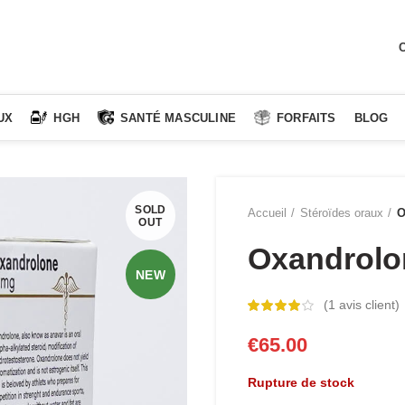
C
UX
HGH
SANTÉ MASCULINE
FORFAITS
BLOG
SOLD
Accueil
Stéroïdes oraux
O
OUT
Oxandrolo
NEW
(
1
avis client)
€
65.00
Rupture de stock