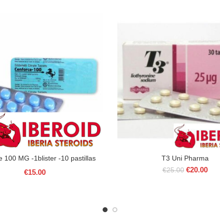
 100 MG -1blister -10 pastillas
T3 Uni Pharma
Le
Le
€
20.00
€
25.00
€
15.00
prix
prix
initial
actu
était :
est 
€25.00.
€20