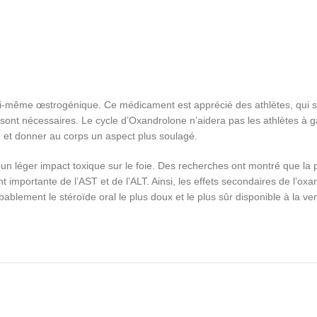
lui-même œstrogénique. Ce médicament est apprécié des athlètes, qui se
sont nécessaires. Le cycle d’Oxandrolone n’aidera pas les athlètes à
e et donner au corps un aspect plus soulagé.
que un léger impact toxique sur le foie. Des recherches ont montré que l
mportante de l’AST et de l’ALT. Ainsi, les effets secondaires de l’oxan
bablement le stéroïde oral le plus doux et le plus sûr disponible à la ven