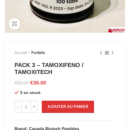
Click to enlarge
Accueil
Forfaits
PACK 3 – TAMOXIFENO /
TAMOXITECH
Le
Le
€
30.00
€
50.00
prix
prix
3 en stock
initial
actuel
était :
est :
quantité de PACK 3 - TAMOXIFENO / TAMOXITECH
€50.00.
€30.00.
AJOUTER AU PANIER
Brand: Canada Biotech Peptides