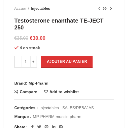
Accueil
Injectables
Testosterone enanthate TE-JECT
250
Le
Le
€
30.00
€
35.00
prix
prix
4 en stock
initial
actuel
était :
est :
quantité de Testosterone enanthate TE-JECT 250
€35.00.
€30.00.
AJOUTER AU PANIER
Brand: Mp-Pharm
Compare
Add to wishlist
Catégories :
Injectables
,
SALES/REBAJAS
Marque :
MP-PHARM muscle pharm
Share