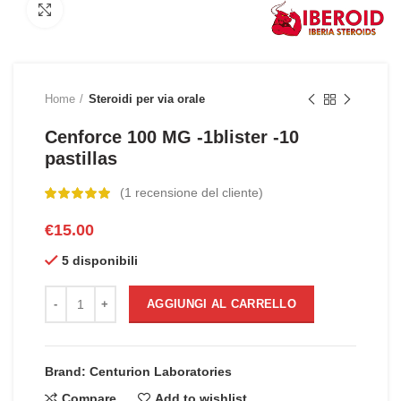
Click to enlarge
Home
Steroidi per via orale
Cenforce 100 MG -1blister -10
pastillas
(
1
recensione del cliente)
€
15.00
5 disponibili
Cenforce 100 MG -1blister -10 pastillas quantità
AGGIUNGI AL CARRELLO
Brand: Centurion Laboratories
Compare
Add to wishlist