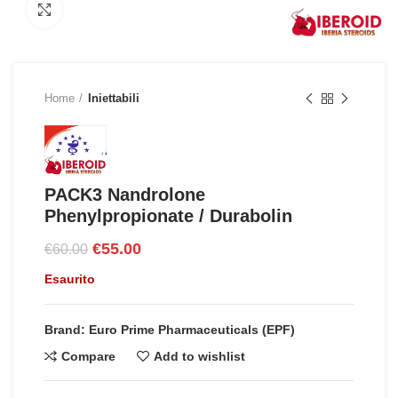
Click to enlarge
Home
Iniettabili
PACK3 Nandrolone
Phenylpropionate / Durabolin
Il
Il
€
55.00
€
60.00
prezzo
prezzo
Esaurito
originale
attuale
era:
è:
€60.00.
€55.00.
Brand: Euro Prime Pharmaceuticals (EPF)
Compare
Add to wishlist