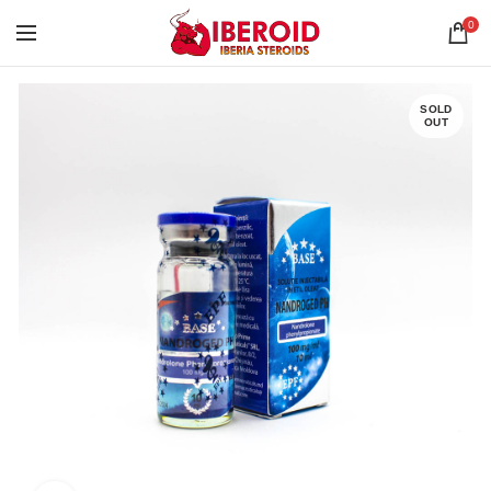
0
SOLD
OUT