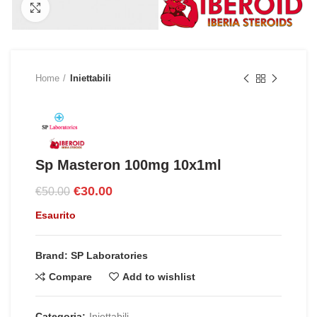
Click to enlarge
Home
Iniettabili
Sp Masteron 100mg 10x1ml
Il
Il
€
30.00
€
50.00
prezzo
prezzo
Esaurito
originale
attuale
era:
è:
€50.00.
€30.00.
Brand: SP Laboratories
Compare
Add to wishlist
Categoria:
Iniettabili