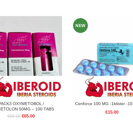
NEW
PACK3 OXYMETOBOL /
Cenforce 100 MG -1blister -10 
ETOLON 50MG – 100 TABS
€
15.00
Il
Il
€
65.00
€
80.00
prezzo
prezzo
originale
attuale
era:
è: