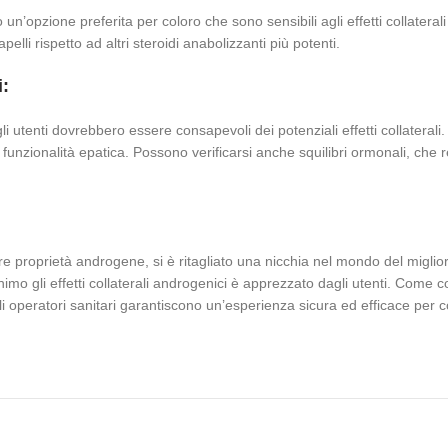
un’opzione preferita per coloro che sono sensibili agli effetti collatera
lli rispetto ad altri steroidi anabolizzanti più potenti.
i:
 utenti dovrebbero essere consapevoli dei potenziali effetti collaterali
a funzionalità epatica. Possono verificarsi anche squilibri ormonali, che 
gere proprietà androgene, si è ritagliato una nicchia nel mondo del miglio
 minimo gli effetti collaterali androgenici è apprezzato dagli utenti. Come 
li operatori sanitari garantiscono un’esperienza sicura ed efficace per