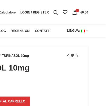
0
LOGIN / REGISTER
€
0.00
Calcolatore
LINGUA:
LOG
RECENSIONI
CONTATTI
TURINABOL 10mg
L 10mg
zzo
ale
I AL CARRELLO
00.