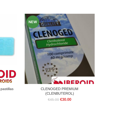
NEW
NE
pastillas
CLENOGED PREMIUM
C
(CLENBUTEROL)
Il
Il
€
30.00
€
45.00
prezzo
prezzo
originale
attuale
era:
è: