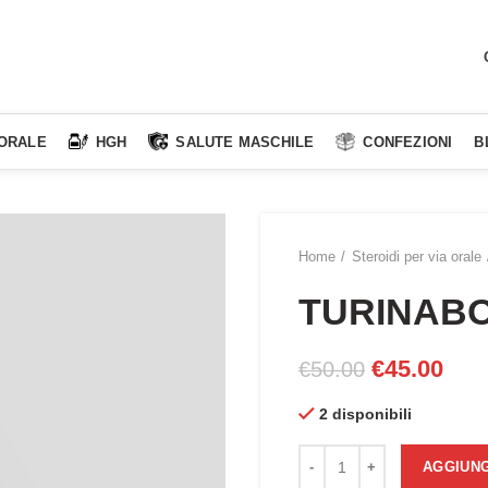
 ORALE
HGH
SALUTE MASCHILE
CONFEZIONI
B
Home
Steroidi per via orale
TURINABO
Il
Il
€
45.00
€
50.00
prezzo
pre
2 disponibili
originale
attu
era:
è:
TURINABOL 10mg quantità
AGGIUNG
€50.00.
€45.