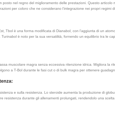
n posto nel regno del miglioramento delle prestazioni. Questo articolo 
erazioni per coloro che ne considerano l’integrazione nei propri regimi di
Est, Tbol è una forma modificata di Dianabol, con l’aggiunta di un atomo 
Turinabol è noto per la sua versatilità, fornendo un equilibrio tra le c
ssa muscolare magra senza eccessiva ritenzione idrica. Migliora la rite
olgono a T-Bol durante le fasi cut o di bulk magra per ottenere guadagni
tenza:
sistenza e sulla resistenza. Lo steroide aumenta la produzione di globul
esistenza durante gli allenamenti prolungati, rendendolo una scelta ada