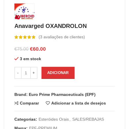
Anavarged OXANDROLON
(
3
avaliações de clientes)
O
O
€
60.00
€
75.00
preço
preço
3 em stock
original
atual
era:
é:
Quantidade de Anavarged OXANDROLON
€75.00.
€60.00.
ADICIONAR
Brand: Euro Prime Pharmaceuticals (EPF)
Comparar
Adicionar a lista de desejos
Categorias:
Esteróides Orais
,
SALES/REBAJAS
Marca:
EPF-PREMIUM