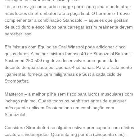
Teste o serviço como turbo-charge para cada pilha e pode atrair
mais lucros da Strombafort até a peça final. O hormônio T deve
complementar a combinação Stanozolol – aqueles que gostam
de suco duro e escolhidos para carregar assim realmente devem
perceber isso.
Em mistura com Equipoise Oral Winstrol pode adicionar cinco
quilos duros. A melhor mistura famosa 40 de Stanozolol Balkan +
Sustamed 250 500 mg deve desenvolver uma quantidade
decente de qualidade por apenas 4 semanas. Para o tratamento
ligamentar, forneça cem miligramas de Sust a cada ciclo de
Strombafort.
Masteron – a melhor pilha sem risco para lucros musculares com
inchaço mínimo. Quase todos os banhistas antes de qualquer
mês quente aplicam Drostanolona em combinação com
Stanozolol.
Considere Strombafort se alguém estiver preocupado com efeitos
colaterais indesejados. Quarenta mg por dia (cinquenta dias) –