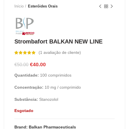
Início
Esteróides Orais
Strombafort BALKAN NEW LINE
(
1
avaliação de cliente)
O
O
€
40.00
€
50.00
preço
preço
Quantidade:
100 comprimidos
original
atual
era:
é:
Concentração:
10 mg / comprimido
€50.00.
€40.00.
Substância:
Stanozolol
Esgotado
Brand: Balkan Pharmaceuticals