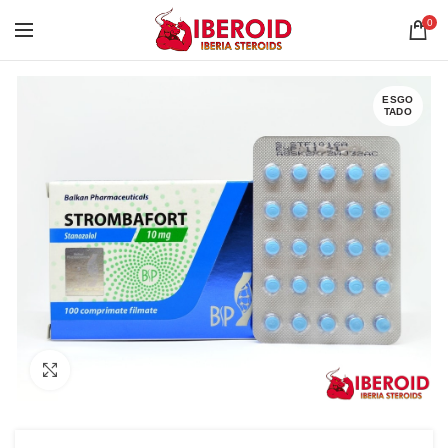
0
ESGO
TADO
Clique para ampliar