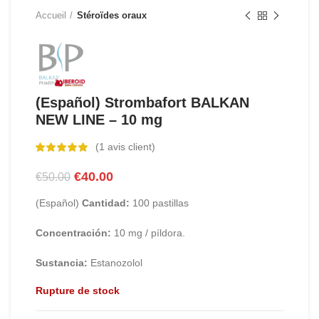
Accueil
Stéroïdes oraux
(Español) Strombafort BALKAN
NEW LINE – 10 mg
(
1
avis client)
Le
Le
€
40.00
€
50.00
prix
prix
(Español)
Cantidad:
100 pastillas
initial
actuel
était :
est :
Concentración:
10 mg / píldora.
€50.00.
€40.00.
Sustancia:
Estanozolol
Rupture de stock