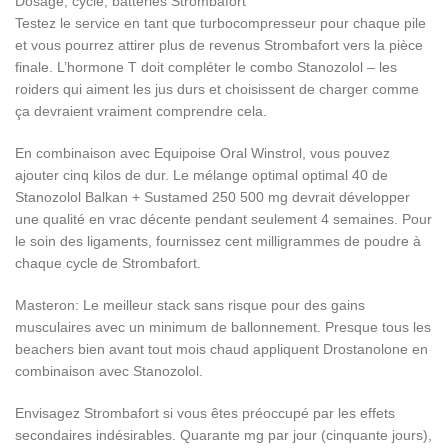
Dosage, cycle, batteries Strombafort
Testez le service en tant que turbocompresseur pour chaque pile
et vous pourrez attirer plus de revenus Strombafort vers la pièce
finale. L’hormone T doit compléter le combo Stanozolol – les
roiders qui aiment les jus durs et choisissent de charger comme
ça devraient vraiment comprendre cela.
En combinaison avec Equipoise Oral Winstrol, vous pouvez
ajouter cinq kilos de dur. Le mélange optimal optimal 40 de
Stanozolol Balkan + Sustamed 250 500 mg devrait développer
une qualité en vrac décente pendant seulement 4 semaines. Pour
le soin des ligaments, fournissez cent milligrammes de poudre à
chaque cycle de Strombafort.
Masteron: Le meilleur stack sans risque pour des gains
musculaires avec un minimum de ballonnement. Presque tous les
beachers bien avant tout mois chaud appliquent Drostanolone en
combinaison avec Stanozolol.
Envisagez Strombafort si vous êtes préoccupé par les effets
secondaires indésirables. Quarante mg par jour (cinquante jours),