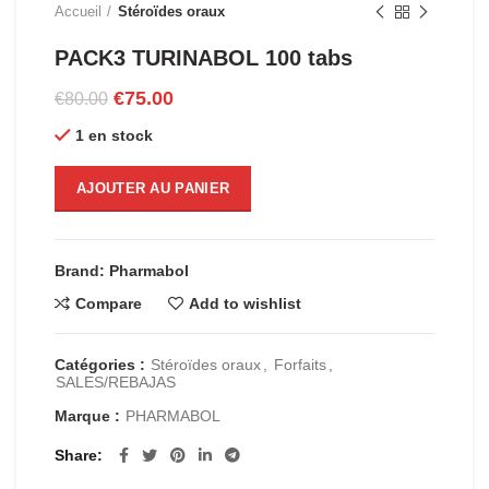
Accueil
Stéroïdes oraux
PACK3 TURINABOL 100 tabs
Le
Le
€
75.00
€
80.00
prix
prix
1 en stock
initial
actuel
était :
est :
€80.00.
€75.00.
AJOUTER AU PANIER
Brand: Pharmabol
Compare
Add to wishlist
Catégories :
Stéroïdes oraux
,
Forfaits
,
SALES/REBAJAS
Marque :
PHARMABOL
Share