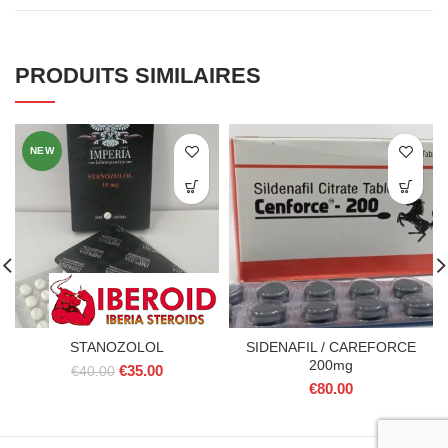
PRODUITS SIMILAIRES
NEW
STANOZOLOL
SIDENAFIL / CAREFORCE
200mg
Le
Le
€
35.00
€
40.00
prix
prix
€
80.00
initial
actuel
était :
est :
€40.00.
€35.00.