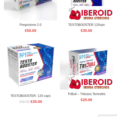
Pregnolone 2.0
TESTOBOOSTER 120cps
€
50.00
€
35.00
TriBull – Tribulus Terrestris
TESTOBOOSTER- 120 caps
€
25.00
Le
Le
€
35.00
€
40.00
prix
prix
initial
actuel
était :
est :