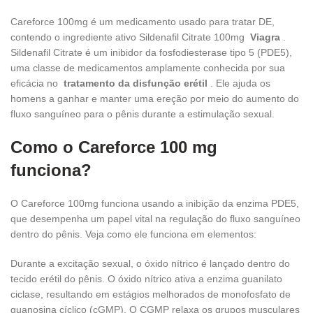
Careforce 100mg é um medicamento usado para tratar DE,
contendo o ingrediente ativo Sildenafil Citrate 100mg
Viagra
.
Sildenafil Citrate é um inibidor da fosfodiesterase tipo 5 (PDE5),
uma classe de medicamentos amplamente conhecida por sua
eficácia no
tratamento da disfunção erétil
. Ele ajuda os
homens a ganhar e manter uma ereção por meio do aumento do
fluxo sanguíneo para o pênis durante a estimulação sexual.
Como o Careforce 100 mg
funciona?
O Careforce 100mg funciona usando a inibição da enzima PDE5,
que desempenha um papel vital na regulação do fluxo sanguíneo
dentro do pênis. Veja como ele funciona em elementos:
Durante a excitação sexual, o óxido nítrico é lançado dentro do
tecido erétil do pênis. O óxido nítrico ativa a enzima guanilato
ciclase, resultando em estágios melhorados de monofosfato de
guanosina cíclico (cGMP). O CGMP relaxa os grupos musculares