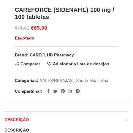
CAREFORCE (SIDENAFIL) 100 mg /
100 tabletas
O
O
€
65.00
€
75.00
preço
preço
Esgotado
original
atual
era:
é:
€75.00.
€65.00.
Brand: CARECLUB Pharmacy
Comparar
Adicionar a lista de desejos
Categorias:
SALES/REBAJAS
,
Saúde Masculina
Compartilhar
DESCRIÇÃO
DESCRIÇÃO