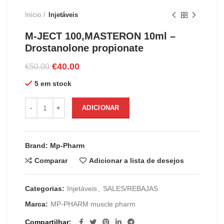
Início
Injetáveis
M-JECT 100,MASTERON 10ml –
Drostanolone propionate
O
O
€
40.00
€
50.00
preço
preço
5 em stock
original
atual
era:
é:
Quantidade de M-JECT 100,MASTERON 10ml - Drostanolone 
€50.00.
€40.00.
ADICIONAR
Brand: Mp-Pharm
Comparar
Adicionar a lista de desejos
Categorias:
Injetáveis
,
SALES/REBAJAS
Marca:
MP-PHARM muscle pharm
Compartilhar