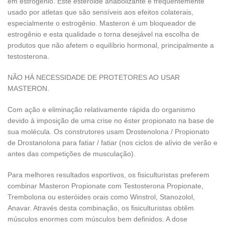
em estrogênio. Este esteróide anabolizante é freqüentemente
usado por atletas que são sensíveis aos efeitos colaterais,
especialmente o estrogênio. Masteron é um bloqueador de
estrogênio e esta qualidade o torna desejável na escolha de
produtos que não afetem o equilíbrio hormonal, principalmente a
testosterona.
NÃO HÁ NECESSIDADE DE PROTETORES AO USAR
MASTERON.
Com ação e eliminação relativamente rápida do organismo
devido à imposição de uma crise no éster propionato na base de
sua molécula. Os construtores usam Drostenolona / Propionato
de Drostanolona para fatiar / fatiar (nos ciclos de alívio de verão e
antes das competições de musculação).
Para melhores resultados esportivos, os fisiculturistas preferem
combinar Masteron Propionate com Testosterona Propionate,
Trembolona ou esteróides orais como Winstrol, Stanozolol,
Anavar. Através desta combinação, os fisiculturistas obtêm
músculos enormes com músculos bem definidos. A dose