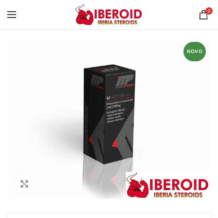
0
NOVO
Clique para ampliar