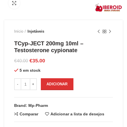
Clique para ampliar
Início
Injetáveis
TCyp-JECT 200mg 10ml –
Testosterone cypionate
O
O
€
35.00
€
40.00
preço
preço
5 em stock
original
atual
era:
é:
Quantidade de TCyp-JECT 200mg 10ml - Testosterone cypion
€40.00.
€35.00.
ADICIONAR
Brand: Mp-Pharm
Comparar
Adicionar a lista de desejos