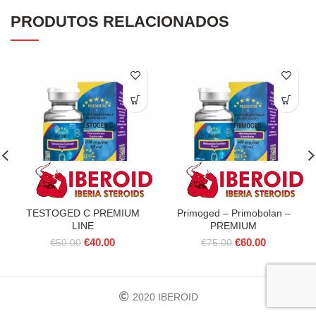
PRODUTOS RELACIONADOS
TESTOGED C PREMIUM
Primoged – Primobolan –
LINE
PREMIUM
O
O
O
O
€
40.00
€
60.00
€
50.00
€
75.00
preço
preço
preço
preço
original
atual
original
atual
era:
é:
era:
é:
€50.00.
€40.00.
€75.00.
€60.00.
2020 IBEROID