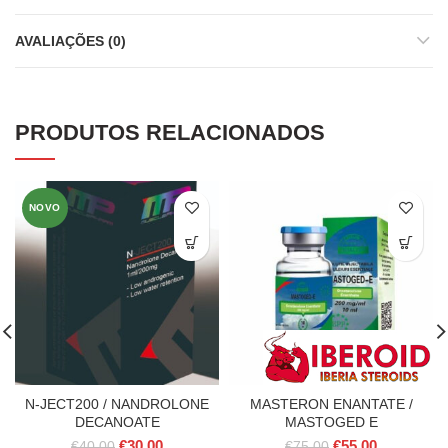
AVALIAÇÕES (0)
PRODUTOS RELACIONADOS
NOVO
N-JECT200 / NANDROLONE
MASTERON ENANTATE /
DECANOATE
MASTOGED E
O
O
O
O
€
30.00
€
55.00
€
40.00
€
75.00