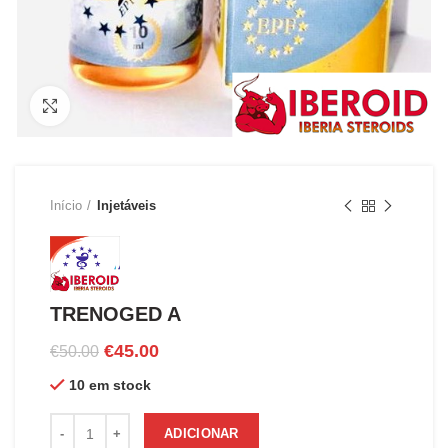
Clique para ampliar
Início
Injetáveis
TRENOGED A
O
O
€
45.00
€
50.00
preço
preço
10 em stock
original
atual
era:
é:
Quantidade de TRENOGED A
€50.00.
€45.00.
ADICIONAR