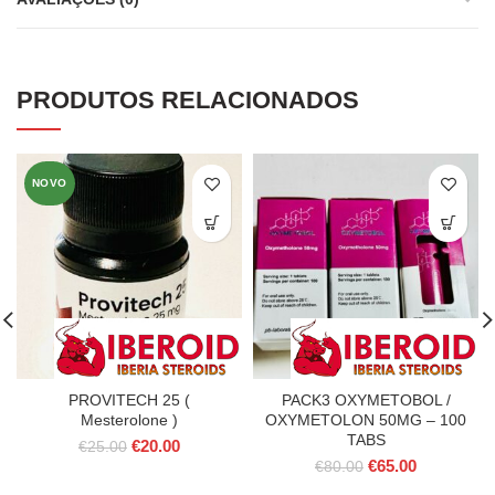
PRODUTOS RELACIONADOS
NOVO
PROVITECH 25 (
PACK3 OXYMETOBOL /
Mesterolone )
OXYMETOLON 50MG – 100
TABS
O
O
€
20.00
€
25.00
O
O
preço
preço
€
65.00
€
80.00
preço
preço
original
atual