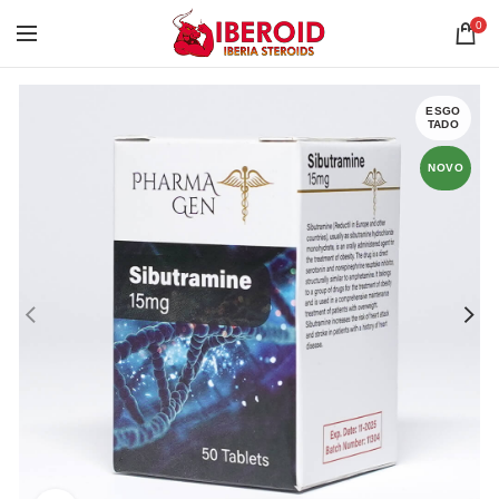
0
ESGO
TADO
NOVO