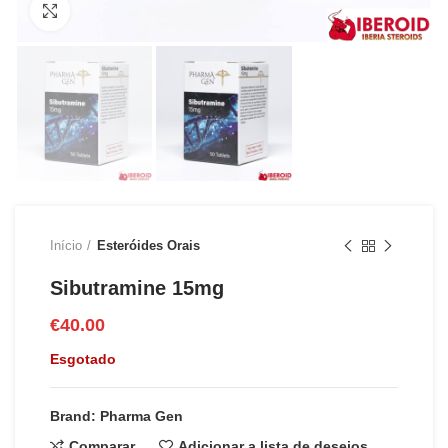
Clique para ampliar
Início
Esteróides Orais
Sibutramine 15mg
€
40.00
Esgotado
Brand: Pharma Gen
Comparar
Adicionar a lista de desejos