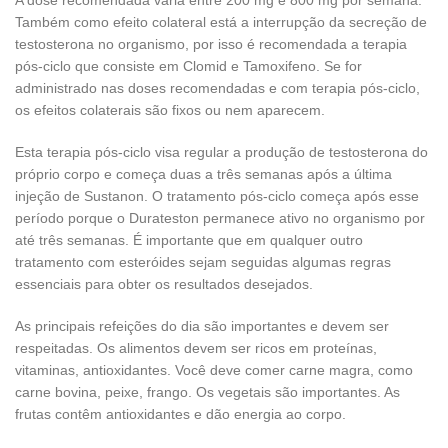
A dose recomendada varia entre 200 mg e 800 mg por semana.
Também como efeito colateral está a interrupção da secreção de
testosterona no organismo, por isso é recomendada a terapia
pós-ciclo que consiste em Clomid e Tamoxifeno. Se for
administrado nas doses recomendadas e com terapia pós-ciclo,
os efeitos colaterais são fixos ou nem aparecem.
Esta terapia pós-ciclo visa regular a produção de testosterona do
próprio corpo e começa duas a três semanas após a última
injeção de Sustanon. O tratamento pós-ciclo começa após esse
período porque o Durateston permanece ativo no organismo por
até três semanas. É importante que em qualquer outro
tratamento com esteróides sejam seguidas algumas regras
essenciais para obter os resultados desejados.
As principais refeições do dia são importantes e devem ser
respeitadas. Os alimentos devem ser ricos em proteínas,
vitaminas, antioxidantes. Você deve comer carne magra, como
carne bovina, peixe, frango. Os vegetais são importantes. As
frutas contêm antioxidantes e dão energia ao corpo.