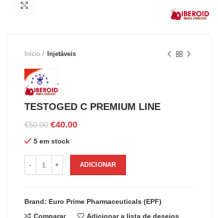
Clique para ampliar
Início
Injetáveis
TESTOGED C PREMIUM LINE
O
O
€
40.00
€
50.00
preço
preço
5 em stock
original
atual
era:
é:
Quantidade de TESTOGED C PREMIUM LINE
€50.00.
€40.00.
ADICIONAR
Brand: Euro Prime Pharmaceuticals (EPF)
Comparar
Adicionar a lista de desejos