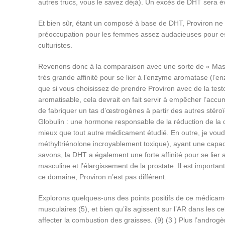
autres trucs, vous le savez déjà). Un excès de DHT sera 
Et bien sûr, étant un composé à base de DHT, Proviron ne s
préoccupation pour les femmes assez audacieuses pour essay
culturistes.
Revenons donc à la comparaison avec une sorte de « Maste
très grande affinité pour se lier à l’enzyme aromatase (l’
que si vous choisissez de prendre Proviron avec de la test
aromatisable, cela devrait en fait servir à empêcher l’ac
de fabriquer un tas d’œstrogènes à partir des autres stér
Globulin : une hormone responsable de la réduction de la qua
mieux que tout autre médicament étudié. En outre, je voudr
méthyltriénolone incroyablement toxique), ayant une capac
savons, la DHT a également une forte affinité pour se lier
masculine et l’élargissement de la prostate. Il est importa
ce domaine, Proviron n’est pas différent.
Explorons quelques-uns des points positifs de ce médicamen
musculaires (5), et bien qu’ils agissent sur l’AR dans les c
affecter la combustion des graisses. (9) (3 ) Plus l’androgè