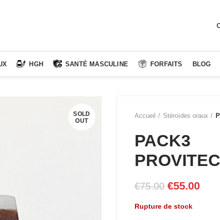
C
UX
HGH
SANTÉ MASCULINE
FORFAITS
BLOG
SOLD
Accueil
Stéroïdes oraux
P
OUT
PACK3
PROVITEC
Le
Le
€
55.00
€
75.00
prix
prix
Rupture de stock
initial
actu