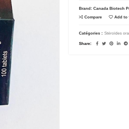
était :
est :
Brand: Canada Biotech P
€75.00.
€55.
Compare
Add to 
Catégories :
Stéroïdes or
Share