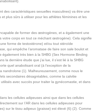
nabolisant).
nt des caractéristiques sexuelles masculines) va être une
 plus sûrs à utiliser pour les athlètes féminines et les
 incapable de former des œstrogènes, et a également une
s votre corps en tout ce méchant œstrogène). Cela signifie
 une forme de testostérone) et/ou tout stéroïde
ase, qui empêche l’aromatase de faire son sale boulot et
 lie également très bien à la SHBG (Sex Hormone Binding
s la dernière étude que j’ai lue, il s’est lié à la SHBG
te quel anabolisant oral (à l’exception de la
ue la nandrolone (1). Malheureusement, comme nous le
ffets secondaires désagréables, comme la calvitie
utilisés avec succès pour traiter la gynécomastie, et dans
ans les cellules adipeuses ainsi que dans les cellules
 directement sur l’AR dans les cellules adipeuses pour
sses) sur le tissu adipeux (graisse) est élevé (6) (2). Comme