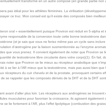
éventuellement transformé en un autre composé (en grande partie non a
era pas idéal pour les athlètes féminines. La virilisation (développeme
er ce truc. Mon conseil est qu’il existe des composés bien meilleurs et
ron oral » essentiellement puisque Proviron est réduit en 5-alpha et
enzyme responsable de la conversion toute cette bonne testostérone dan
ostérone (et je sais que vous ne feriez même pas un cycle sans inclure
cumulation d’œstrogène par la liaison susmentionnée au l’enzyme aromat
oïdes que vous prenez. Il convient également de noter que Proviron se
ntité de testostérone libre circulante dans votre corps)(1). En fait, dan
ais noter que Proviron se lie mieux au récepteur anabolique que n’impor
ité à se lier à l’AR mieux que la testostérone, mais pas aussi bien q
 aux récepteurs du cuir chevelu et de la prostate, provoquant certains e
nt de se rappeler que les composés dérivés de la DHT et de la DHT sont 
t avant d’aller plus loin. Les récepteurs aux androgènes se trouvent d
ellules musculaires pour favoriser la croissance, ils agissent également
ne se lie fortement à l’AR, plus l’effet lipolytique (combustion des grai