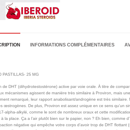
RIPTION
INFORMATIONS COMPLÉMENTAIRES
AV
0 PASTILLAS- 25 MG
on de DHT (dihydrotestostérone) active par voie orale. À titre de com
ux mécanismes agissent de manière très similaire à Proviron, mais un
t remarqué, leur rapport anabolisant/androgène est très similaire. N
 des œstrogènes. De plus, Proviron est assez unique en ce sens qu’un s
pas c17-alpha-alkylé, comme le sont de nombreux oraux et cette modifica
 à la place. Ça a l’air plutôt bien sur le papier, non ? Eh bien, comme 
action négative qui empêche votre corps d’avoir trop de DHT flottant (s