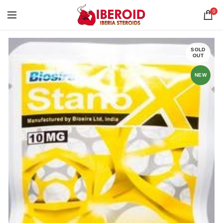
0
SOLD
OUT
NEW