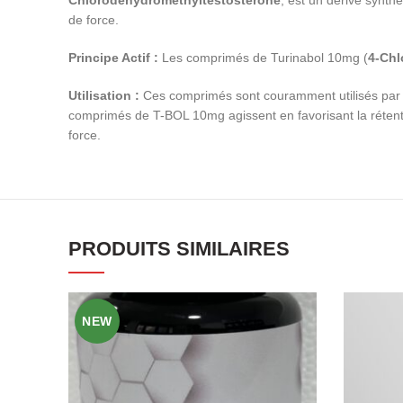
Chlorodéhydrométhyltestostérone
, est un dérivé synth
de force.
Principe Actif :
Les comprimés de Turinabol 10mg (
4-Chl
Utilisation :
Ces comprimés sont couramment utilisés par le
comprimés de T-BOL 10mg agissent en favorisant la rétenti
force.
PRODUITS SIMILAIRES
NEW