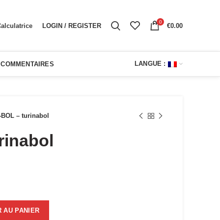
0
LOGIN / REGISTER
€
0.00
alculatrice
LANGUE :
COMMENTAIRES
-BOL – turinabol
rinabol
ol
 AU PANIER