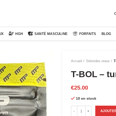
C
UX
HGH
SANTÉ MASCULINE
FORFAITS
BLOG
Accueil
Stéroïdes oraux
T
T-BOL – tu
€
25.00
10 en stock
quantité de T-BOL - turinab
AJOUTER