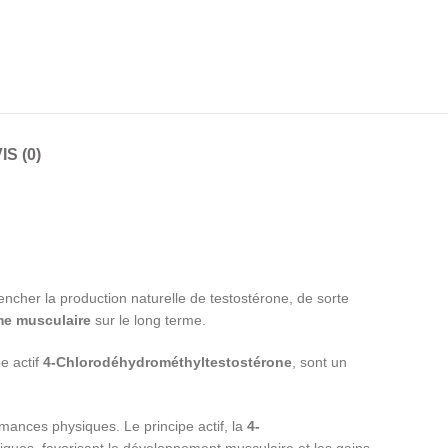
IS (0)
lencher la production naturelle de testostérone, de sorte
e musculaire
sur le long terme.
pe actif
4-Chlorodéhydrométhyltestostérone
, sont un
mances physiques. Le principe actif, la
4-