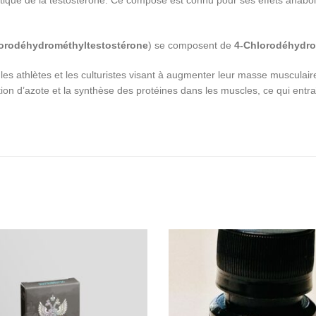
étique de la testostérone. Ce composé est connu pour ses effets anabol
orodéhydrométhyltestostérone
) se composent de
4-Chlorodéhydro
s athlètes et les culturistes visant à augmenter leur masse musculaire
on d’azote et la synthèse des protéines dans les muscles, ce qui entra