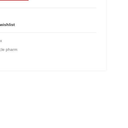
wishlist
ux
le pharm