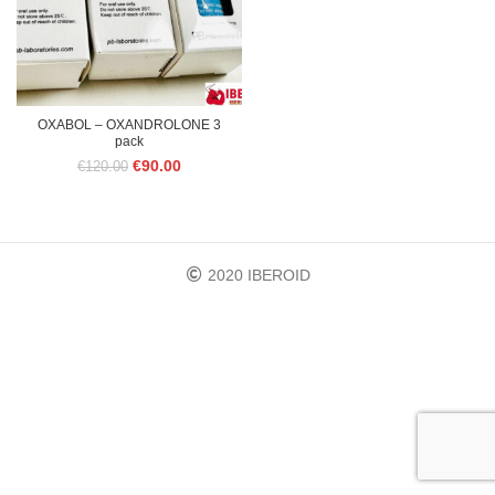
OXABOL – OXANDROLONE 3
pack
Le
Le
€
90.00
€
120.00
prix
prix
initial
actuel
était :
est :
€120.00.
€90.00.
2020 IBEROID