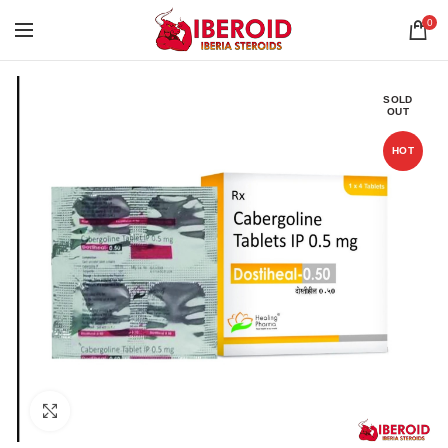
0
SOLD
OUT
HOT
Click to enlarge