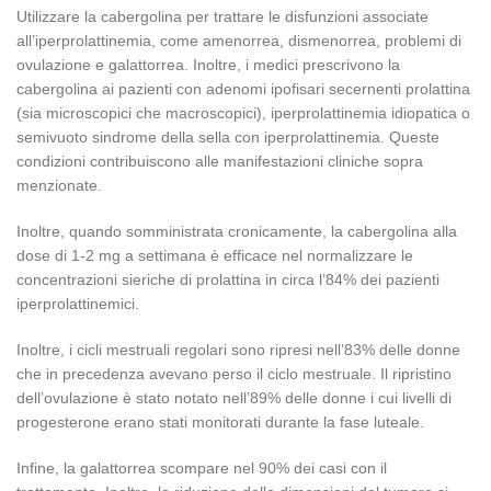
Utilizzare la cabergolina per trattare le disfunzioni associate
all’iperprolattinemia, come amenorrea, dismenorrea, problemi di
ovulazione e galattorrea. Inoltre, i medici prescrivono la
cabergolina ai pazienti con adenomi ipofisari secernenti prolattina
(sia microscopici che macroscopici), iperprolattinemia idiopatica o
semivuoto sindrome della sella con iperprolattinemia. Queste
condizioni contribuiscono alle manifestazioni cliniche sopra
menzionate.
Inoltre, quando somministrata cronicamente, la cabergolina alla
dose di 1-2 mg a settimana è efficace nel normalizzare le
concentrazioni sieriche di prolattina in circa l’84% dei pazienti
iperprolattinemici.
Inoltre, i cicli mestruali regolari sono ripresi nell’83% delle donne
che in precedenza avevano perso il ciclo mestruale. Il ripristino
dell’ovulazione è stato notato nell’89% delle donne i cui livelli di
progesterone erano stati monitorati durante la fase luteale.
Infine, la galattorrea scompare nel 90% dei casi con il