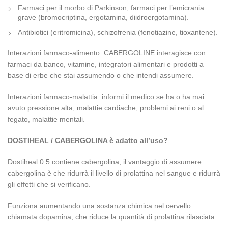
Farmaci per il morbo di Parkinson, farmaci per l’emicrania
grave (bromocriptina, ergotamina, diidroergotamina).
Antibiotici (eritromicina), schizofrenia (fenotiazine, tioxantene).
Interazioni farmaco-alimento: CABERGOLINE interagisce con
farmaci da banco, vitamine, integratori alimentari e prodotti a
base di erbe che stai assumendo o che intendi assumere.
Interazioni farmaco-malattia: informi il medico se ha o ha mai
avuto pressione alta, malattie cardiache, problemi ai reni o al
fegato, malattie mentali.
DOSTIHEAL / CABERGOLINA è adatto all’uso?
Dostiheal 0.5 contiene cabergolina, il vantaggio di assumere
cabergolina è che ridurrà il livello di prolattina nel sangue e ridurrà
gli effetti che si verificano.
Funziona aumentando una sostanza chimica nel cervello
chiamata dopamina, che riduce la quantità di prolattina rilasciata.