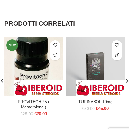
PRODOTTI CORRELATI
NEW
PROVITECH 25 (
TURINABOL 10mg
Mesterolone )
Il
Il
€
45.00
€
50.00
Il
Il
€
20.00
prezzo
prezzo
€
25.00
prezzo
prezzo
originale
attuale
originale
attuale
era:
è: