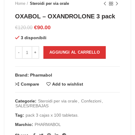
Home
Steroidi per via orale
OXABOL – OXANDROLONE 3 pack
Il
Il
€
90.00
€
120.00
prezzo
prezzo
3 disponibili
originale
attuale
era:
è:
OXABOL - OXANDROLONE 3 pack quantità
€120.00.
€90.00.
AGGIUNGI AL CARRELLO
Brand: Pharmabol
Compare
Add to wishlist
Categorie:
Steroidi per via orale
,
Confezioni
,
SALES/REBAJAS
Tag:
pack 3 cajas x 100 tabletas.
Marchio:
PHARMABOL