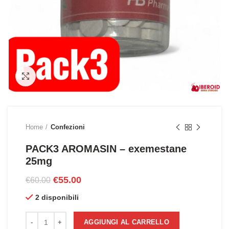
Click to enlarge
Home
Confezioni
PACK3 AROMASIN – exemestane
25mg
Il
Il
€
55.00
€
60.00
prezzo
prezzo
2 disponibili
originale
attuale
era:
è:
PACK3 AROMASIN - exemestane 25mg quantità
€60.00.
€55.00.
AGGIUNGI AL CARRELLO