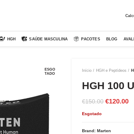
Calc
HGH
SAÚDE MASCULINA
PACOTES
BLOG
AVAL
ESGO
Início
HGH e Peptídeos
H
TADO
HGH 100 U
O
O
€
120.00
€
150.00
preço
p
Esgotado
original
at
era:
é:
Brand: Marten
€150.00.
€