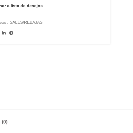
nar a lista de desejos
eos
,
SALES/REBAJAS
(0)