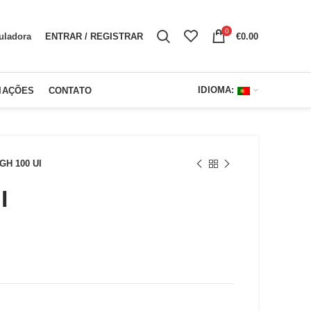
0
ENTRAR / REGISTRAR
€
0.00
uladora
IDIOMA:
IAÇÕES
CONTATO
GH 100 UI
I
reço
ual
120.00.