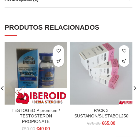
PRODUTOS RELACIONADOS
TESTOGED P premium /
PACK 3
TESTOSTERON
SUSTANON/SUSTABOL250
PROPIONATE
O
O
€
65.00
€
70.00
O
O
€
40.00
preço
preço
€
50.00
preço
preço
original
atual