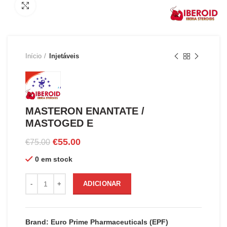
Clique para ampliar
Início
Injetáveis
MASTERON ENANTATE /
MASTOGED E
O
O
€
55.00
€
75.00
preço
preço
0 em stock
original
atual
era:
é:
Quantidade de MASTERON ENANTATE / MASTOGED E
€75.00.
€55.00.
ADICIONAR
Brand: Euro Prime Pharmaceuticals (EPF)