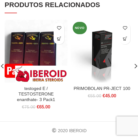
PRODUTOS RELACIONADOS
NOVO
testoged E /
PRIMOBOLAN PR-JECT 100
TESTOSTERONE
O
O
€
45.00
€
55.00
enanthate- 3 Pack1
preço
preço
O
O
€
65.00
original
atual
€
75.00
preço
preço
era:
é:
original
atual
€55.00.
€45.00.
era:
é:
€75.00.
€65.00.
2020 IBEROID