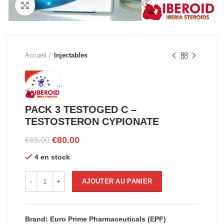
Click to enlarge
Accueil
Injectables
PACK 3 TESTOGED C –
TESTOSTERON CYPIONATE
Le
Le
€
80.00
€
85.00
prix
prix
4 en stock
initial
actuel
était :
est :
quantité de PACK 3 TESTOGED C - TESTOSTERON CYPION
€85.00.
€80.00.
AJOUTER AU PANIER
Brand: Euro Prime Pharmaceuticals (EPF)