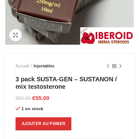
Click to enlarge
Accueil
Injectables
3 pack SUSTA-GEN – SUSTANON /
mix testosterone
Le
Le
€
55.00
€
65.00
prix
prix
1 en stock
initial
actuel
était :
est :
€65.00.
€55.00.
AJOUTER AU PANIER