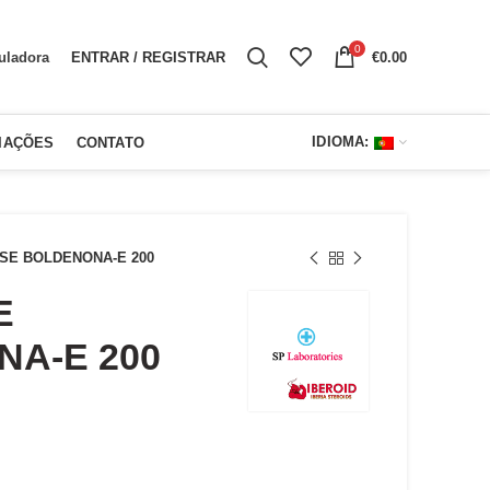
0
ENTRAR / REGISTRAR
€
0.00
uladora
IDIOMA:
IAÇÕES
CONTATO
SE BOLDENONA-E 200
E
A-E 200