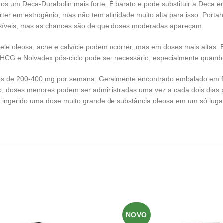
tos um Deca-Durabolin mais forte. É barato e pode substituir a Deca e
rter em estrogênio, mas não tem afinidade muito alta para isso. Portan
ssíveis, mas as chances são de que doses moderadas apareçam.
le oleosa, acne e calvície podem ocorrer, mas em doses mais altas. E
HCG e Nolvadex pós-ciclo pode ser necessário, especialmente quando 
s de 200-400 mg por semana. Geralmente encontrado embalado em fra
to, doses menores podem ser administradas uma vez a cada dois dias
 Se ingerido uma dose muito grande de substância oleosa em um só lugar
NOVO