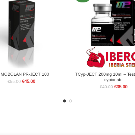
IMOBOLAN PR-JECT 100
TCyp-JECT 200mg 10ml – Test
cypionate
O
O
€
45.00
€
55.00
O
O
preço
preço
€
35.00
€
40.00
preço
pre
original
atual
original
atua
era:
é:
era:
é:
€55.00.
€45.00.
€40.00.
€35