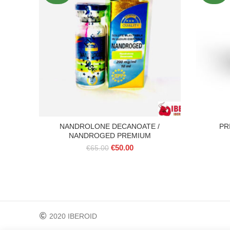
NANDROLONE DECANOATE /
PR
NANDROGED PREMIUM
O
O
€
50.00
€
65.00
preço
preço
original
atual
era:
é:
€65.00.
€50.00.
2020 IBEROID