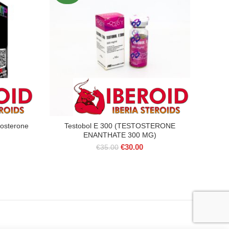
osterone
Testobol E 300 (TESTOSTERONE
Tes
ENANTHATE 300 MG)
O
O
€
30.00
€
35.00
ço
preço
preço
l
original
atual
era:
é:
.00.
€35.00.
€30.00.