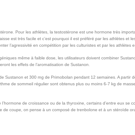
térone. Pour les athlètes, la testostérone est une hormone très import
isse est très facile et c’est pourquoi il est préféré par les athlètes et l
er l’agressivité en compétition par les culturistes et par les athlètes e
éniques même à faible dose, les utilisateurs doivent combiner Sustan
eront les effets de l’aromatisation de Sustanon.
 de Sustanon et 300 mg de Primobolan pendant 12 semaines. A partir de
rythme de sommeil régulier sont obtenus plus ou moins 6-7 kg de masse
e l’hormone de croissance ou de la thyroxine, certains d’entre eux se
cle de coupe, on pense à un composé de trenbolone et à un stéroïde o