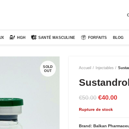
C
UX
HGH
SANTÉ MASCULINE
FORFAITS
BLOG
SOLD
Accueil
Injectables
Susta
OUT
Sustandro
Le
Le
€
40.00
€
50.00
prix
prix
Rupture de stock
initial
actu
était :
est :
Brand: Balkan Pharmaceu
€50.00.
€40.