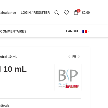
0
LOGIN / REGISTER
€
0.00
alculatrice
LANGUE :
COMMENTAIRES
ndrol 10 mL
l 10 mL
el
ticals
00.