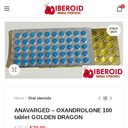
0
SOLD
OUT
Click to enlarge
Home
Oral steroids
ANAVARGED – OXANDROLONE 100
tablet GOLDEN DRAGON
Original
Current
€
70.00
€
75.00