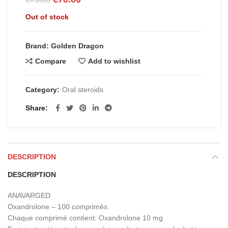
price
price
Out of stock
was:
is:
€75.00.
€70.00.
Brand: Golden Dragon
Compare
Add to wishlist
Category:
Oral steroids
Share
DESCRIPTION
DESCRIPTION
ANAVARGED
Oxandrolone – 100 comprimés.
Chaque comprimé contient: Oxandrolone 10 mg